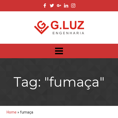
Tag: "fumaça"
Home
»
fumaça